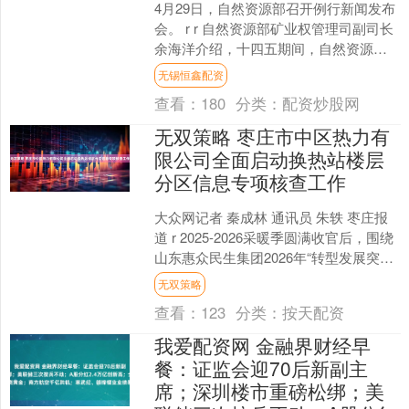
4月29日，自然资源部召开例行新闻发布
会。 r r 自然资源部矿业权管理司副司长
余海洋介绍，十四五期间，自然资源部
持续深化矿产资源管理制度改革，加大
无锡恒鑫配资
矿业权管理政....
查看：
180
分类：
配资炒股网
无双策略 枣庄市中区热力有
限公司全面启动换热站楼层
分区信息专项核查工作
大众网记者 秦成林 通讯员 朱轶 枣庄报
道 r 2025-2026采暖季圆满收官后，围绕
山东惠众民生集团2026年“转型发展突破
年”战略部署，枣庄市中区热力有限....
无双策略
查看：
123
分类：
按天配资
我爱配资网 金融界财经早
餐：证监会迎70后新副主
席；深圳楼市重磅松绑；美