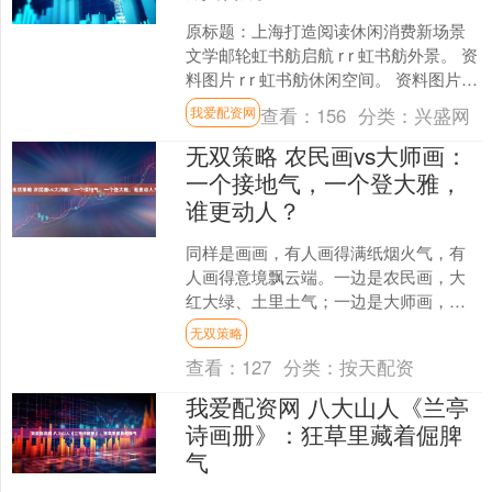
原标题：上海打造阅读休闲消费新场景
文学邮轮虹书舫启航 r r 虹书舫外景。 资
料图片 r r 虹书舫休闲空间。 资料图片 r
近日，坐落于上海市外白渡桥与乍浦
查看：
156
分类：
兴盛网
我爱配资网
路....
无双策略 农民画vs大师画：
一个接地气，一个登大雅，
谁更动人？
同样是画画，有人画得满纸烟火气，有
人画得意境飘云端。一边是农民画，大
红大绿、土里土气；一边是大师画，笔
墨精妙、格调高雅。 很多人觉得农民
无双策略
画“俗”，大师画才叫“雅....
查看：
127
分类：
按天配资
我爱配资网 八大山人《兰亭
诗画册》：狂草里藏着倔脾
气