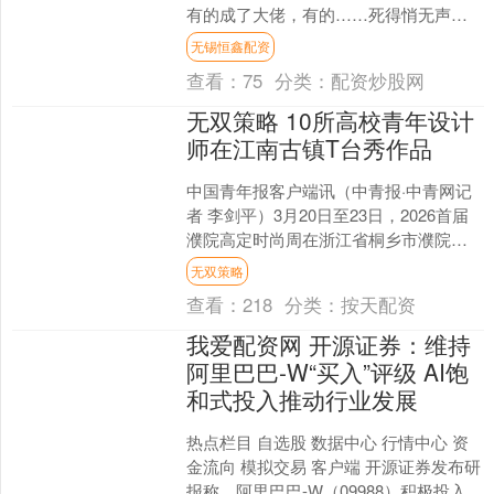
有的成了大佬，有的……死得悄无声
息。今天就来盘点一下，这些灵兽的最
无锡恒鑫配资
终结局。 云翅鸟：第一个跑路....
查看：
75
分类：
配资炒股网
无双策略 10所高校青年设计
师在江南古镇T台秀作品
中国青年报客户端讯（中青报·中青网记
者 李剑平）3月20日至23日，2026首届
濮院高定时尚周在浙江省桐乡市濮院时
尚古镇举行。10所高校、32位青年设计
无双策略
师、百名....
查看：
218
分类：
按天配资
我爱配资网 开源证券：维持
阿里巴巴-W“买入”评级 AI饱
和式投入推动行业发展
热点栏目 自选股 数据中心 行情中心 资
金流向 模拟交易 客户端 开源证券发布研
报称，阿里巴巴-W（09988）积极投入AI