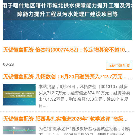
无锡恒鑫配资 倍杰特(300774.SZ)：拟定增募资不超10亿元 用于喀什地区喀什市城北供水保障能力提升工程及污水处理厂建设项目等
06-29
无锡恒鑫配资
无锡恒鑫配资 凡拓数创：6月24日融资买入712.7万元，融资融券余额1.33亿元
本站消息，6月24日，凡拓数创（301313）融资
买入712.7万元，融资偿还874.62万元，融资净卖
出161.92万元，融资余额1.33亿元，近20个交易
日....
无锡恒鑫配资 肥西县扎实推进2025年“教学述评”省级教研基地县试点工作_大皖新闻 | 安徽网
为总结“教学述评”省级教研基地县试点经验，明确
下一步方向，2025年6月23日，肥西县“教学述