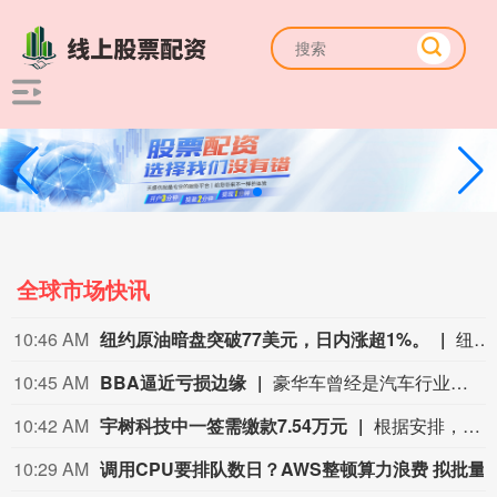
全球市场快讯
10:26 AM
10:22 AM
权益投资信心边际修复 险资下半年配置展望来了
10:21 AM
部分社交媒体因休达危机被欧盟委员会约谈
欧盟委员会负责技术主权等事务的执行副主席汉娜·维尔库宁8月7日在社交媒体上表示，欧盟委员会当天就西班牙飞地休达局势约谈短视频平台TikTok和美国元公司（Meta），要求平台在危机期间加强内容监
10:20 AM
三星得州工厂即将