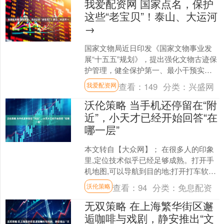
我爱配资网 国家点名，保护
这些“老宝贝”！泰山、大运河
→
国家文物局近日印发《国家文物事业发
展“十五五”规划》，提出强化文物古迹保
护管理，健全保护第一、最小干预实施
路径，更好维护文物古迹的真实性完整
查看：
149
分类：
兴盛网
我爱配资网
性。如何保护这些“老....
沃伦策略 当手机还停留在“附
近”，小天才已经开始回答“在
哪一层”
本文转自【大众网】； 在很多人的印象
里,定位技术似乎已经足够成熟。打开手
机地图,可以导航到目的地;打开打车软件,
可以准确找到上车点;外卖员也能顺利把
查看：
94
分类：
免息配资
沃伦策略
餐送到楼下。....
无双策略 在上海繁华街区邂
逅咖啡与戏剧，静安推出“文