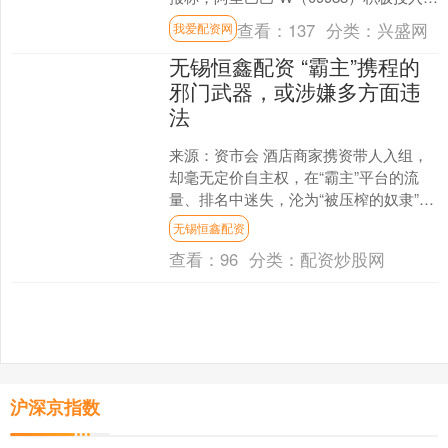
基础设施建设并计划追加更多投入有望
查看：
137
分类：
兴盛网
我爱配资网
驱....
无锡恒鑫配资 “霸主”携程的
邪门武器，或涉嫌多方面违
法
来源：资市会 酒店商家携资带人入组，
却毫无定价自主权，在“霸主”平台的流
量、排名中迷失，沦为“被压榨的奴隶”。
作者 | 资市分子 天下酒店苦携程久矣。 9
无锡恒鑫配资
月1....
查看：
96
分类：
配资炒股网
沪深京指数