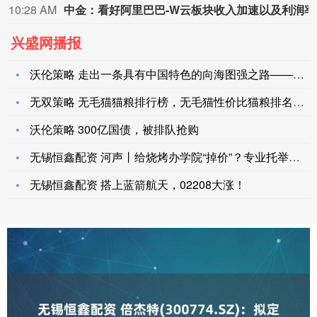
10:04 AM
最近一周电子、通信两
兴盛网播报
沃伦策略 走出一条具有中国特色的向海图强之路——我国推动海洋
无双策略 无毛猫猫粮排行榜，无毛猫性价比猫粮排名大盘点！
沃伦策略 300亿国债，被排队抢购
无锡恒鑫配资 河声丨给烧烤办学院“掉价”？专业托举的是产业底
无锡恒鑫配资 搭上蓝箭航天，02208大涨！