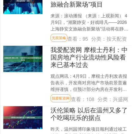
旅融合新聚场”项目
来源：滚动播报 （来源：上观新闻） 4
月9日，“潮聚静安・好戏啡凡——2026
上海静安文旅融合新聚场”活动将在静安
举行，咖啡与戏剧两大元素将一同呈
查看：
95
分类：
按天配资
无双策略
现。 咖啡板块....
我爱配资网 摩根士丹利：中
国房地产行业流动性风险看
来已基本过去
观点网讯：4月9日，摩根士丹利发表报
告表示，开发商对房地产市场前景普遍
维持谨慎，但预计部分内房在开发利润
率改善和租金收入强劲增长支持下，
查看：
108
分类：
兴盛网
我爱配资网
2026年起利润率和盈利....
沃伦策略 以后在温州又多了
个吃喝玩乐的据点
昨天，温州园博印象项目顺利通过竣工