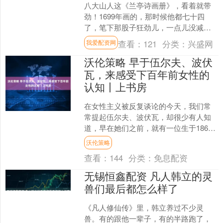
八大山人这《兰亭诗画册》，看着就带
劲！1699年画的，那时候他都七十四
了，笔下那股子狂劲儿，一点儿没减。
先说这画，山啊、树啊、草啊，还有那
查看：
121
分类：
兴盛网
我爱配资网
茅亭、房舍，全都是逸....
沃伦策略 早于伍尔夫、波伏
瓦，来感受下百年前女性的
认知丨上书房
在女性主义被反复谈论的今天，我们常
常提起伍尔夫、波伏瓦，却很少有人知
道，早在她们之前，就有一位生于1860
年（相当于中国光绪年间）的女性，已
沃伦策略
经用最锋利、最坦诚、....
查看：
144
分类：
免息配资
无锡恒鑫配资 凡人韩立的灵
兽们最后都怎么样了
《凡人修仙传》里，韩立养过不少灵
兽。有的跟他一辈子，有的半路跑了，