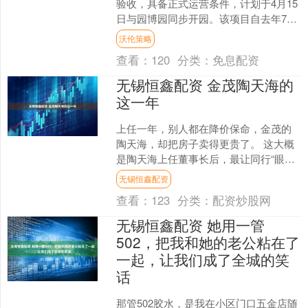
验收，具备正式运营条件，计划于4月15
日与园博园同步开园。该项目自去年7月
开工，历经200多天改造，总用地约242
沃伦策略
亩，建筑面积....
查看：
120
分类：
免息配资
无锡恒鑫配资 金茂陶天海的
这一年
上任一年，别人都在降价保命，金茂的
陶天海，却把房子卖得更贵了。 这大概
是陶天海上任董事长后，最让同行“眼
红”的操作。2025年年报刚发，金茂销售
无锡恒鑫配资
额1135亿，逆....
查看：
123
分类：
配资炒股网
无锡恒鑫配资 她用一管
502，把我和她的老公粘在了
一起，让我们成了全城的笑
话
那管502胶水，是我在小区门口五金店随