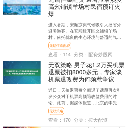
高幺铺镇羊场村民宿预订火
爆
进入暑期，安顺凉爽气候吸引大批省外
避暑游客。在安顺经开区幺铺镇羊场
村，依托优良的生态环境与舒适的气
温，乡村民宿迎来入住高峰，不少民宿
无锡恒鑫配资
一房难求，很多游客提前锁定明....
查看：
114
分类：
配资炒股网
无双策略 男子花1.2万买机票
退票被扣8000多元，专家谈
机票退改费为何频惹争议
近日，天价退票费全额退了话题再次引
发公众对于机票高额退改签费用的讨
论。此前，据媒体报道，北京的李先生
计划和家人在6月前往泰国普吉岛度假，
无双策略
在某第三方订票平台购买了....
查看：
170
分类：
按天配资