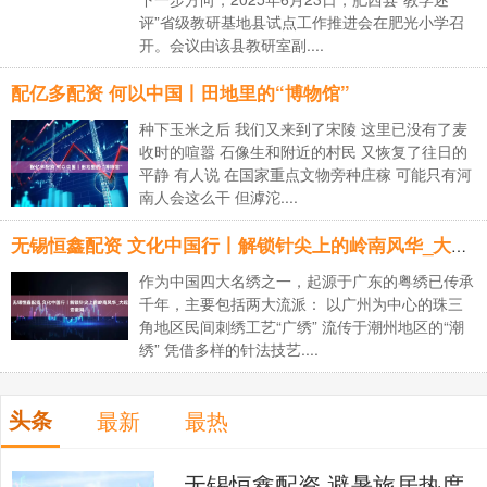
评”省级教研基地县试点工作推进会在肥光小学召
开。会议由该县教研室副....
配亿多配资 何以中国丨田地里的“博物馆”
种下玉米之后 我们又来到了宋陵 这里已没有了麦
收时的喧嚣 石像生和附近的村民 又恢复了往日的
平静 有人说 在国家重点文物旁种庄稼 可能只有河
南人会这么干 但滹沱....
无锡恒鑫配资 文化中国行丨解锁针尖上的岭南风华_大皖新闻 | 安徽网
作为中国四大名绣之一，起源于广东的粤绣已传承
千年，主要包括两大流派： 以广州为中心的珠三
角地区民间刺绣工艺“广绣” 流传于潮州地区的“潮
绣” 凭借多样的针法技艺....
头条
最新
最热
无锡恒鑫配资 避暑旅居热度