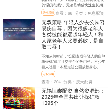
的“隐形防线”。无论是幼猫快速生长期的
骨骼发育，还是老年猫因常年磨损导致
查看：
66
分类：
免息配资
沃伦策略
的行动迟缓，日常饮食....
无双策略 年轻人少去公园容
易伤自尊，因为很多老年人
各类技能都远超年轻人！和
人家老年人比赛必败，是自
取其辱！
不知从何时起，“公园变成年轻人的自尊
粉碎机”成了社交平台的热门梗。不少年
轻人吐槽：本想走进公园放松身心、舒
展筋骨，却被大爷大妈的硬核技能狠狠
无双策略
碾压——书法大爷提笔....
查看：
204
分类：
按天配资
无锡恒鑫配资 自然资源部：
2025年全国共出让探矿权
1095个