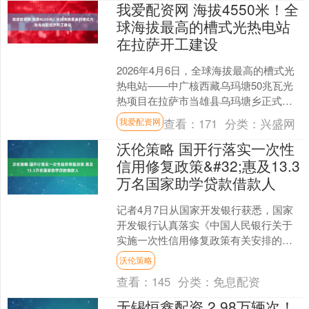
我爱配资网 海拔4550米！全
球海拔最高的槽式光热电站
在拉萨开工建设
2026年4月6日，全球海拔最高的槽式光
热电站——中广核西藏乌玛塘50兆瓦光
热项目在拉萨市当雄县乌玛塘乡正式开
工建设，海拔4550米。项目同步实现了
查看：
171
分类：
兴盛网
我爱配资网
我国完全自主....
沃伦策略 国开行落实一次性
信用修复政策&#32;惠及13.3
万名国家助学贷款借款人
记者4月7日从国家开发银行获悉，国家
开发银行认真落实《中国人民银行关于
实施一次性信用修复政策有关安排的通
知》要求，截至今年3月底，共帮助13.3
沃伦策略
万名国家助学贷款....
查看：
145
分类：
免息配资
无锡恒鑫配资 2.98万辆次！