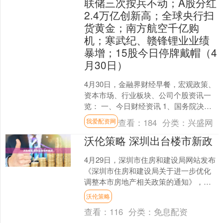
联储三次按兵不动；A股分红
2.4万亿创新高；全球央行扫
货黄金；南方航空千亿购
机；寒武纪、赣锋锂业业绩
暴增；15股今日停牌戴帽（4
月30日）
4月30日，金融界财经早餐，宏观政策、
资本市场、行业板块、公司个股资讯一
览： 一、今日财经资讯 1、国务院决
定，任命刘浩凌为中国证券监督管理委
查看：
184
分类：
兴盛网
我爱配资网
员会副主席。中央组....
沃伦策略 深圳出台楼市新政
4月29日，深圳市住房和建设局网站发布
《深圳市住房和建设局关于进一步优化
调整本市房地产相关政策的通知》，全
文如下： 深建字〔2026〕86号 各有关单
沃伦策略
位： 为更....
查看：
116
分类：
免息配资