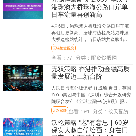
港珠澳大桥珠海公路口岸单
日车流量再创新高
4月6日，港珠澳大桥珠海公路口岸车流
再创历史新高。据珠海边检总站港珠澳
大桥边检站统计，当日该站共查验出入
境车辆2.98万辆次，其中小客车2.84万辆
无锡恒鑫配资
次，港澳单牌....
查看：
77
分类：
配资炒股网
无双策略 香港推动金融高质
量发展迈上新台阶
人民日报海外版记者 任成琦 近日，英国
Z/Yen集团与中国（深圳）综合开发研究
院联合发布《全球金融中心指数》报
告，香港以765分继续位居全球第三、亚
查看：
94
分类：
按天配资
无双策略
太区首位。亮....
沃伦策略 “老”有意思｜60岁
保安大叔自学绘画：身在门