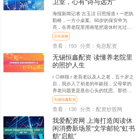
卫室，心有“诗与远方”
海报新闻记者 古玉洁 日照报道 r 一把执
勤椅，一方小桌案。60岁的保安申为
亮，在养老院里用画笔把退休时光过得
热气腾腾。 r r 他把画作送给老人，又在
沃伦策略
白墙上描....
查看：
193
分类：
免息配资
无锡恒鑫配资 读懂养老院里
的照护人生
r ◎林颐 r 老吾老以及人之老，五十岁之
后，我步入了初老的年龄段，父母辈的
养老问题更是悬在心头的忧思。那些关
于衰老与生命终点的描述，时常牵动我
无锡恒鑫配资
的注意力，我试图....
查看：
130
分类：
配资炒股网
我爱配资网 上海打造阅读休
闲消费新场景“文学邮轮”虹书
舫“启航”