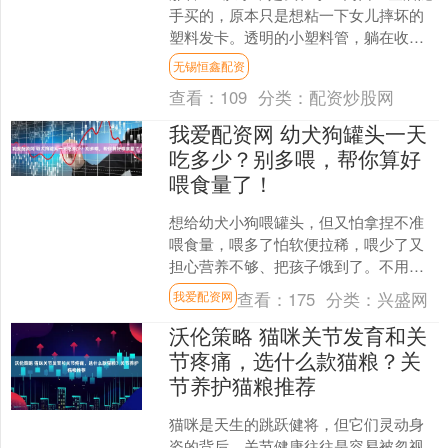
手买的，原本只是想粘一下女儿摔坏的
塑料发卡。透明的小塑料管，躺在收银
台旁边的货架上，毫不起眼，标价两块
无锡恒鑫配资
五。我付了钱，把它和....
查看：
109
分类：
配资炒股网
我爱配资网 幼犬狗罐头一天
吃多少？别多喂，帮你算好
喂食量了！
想给幼犬小狗喂罐头，但又怕拿捏不准
喂食量，喂多了怕软便拉稀，喂少了又
担心营养不够、把孩子饿到了。不用担
心，可以参考下面的这两个方法： 方法
查看：
175
分类：
兴盛网
我爱配资网
一：参考罐头上的喂食建....
沃伦策略 猫咪关节发育和关
节疼痛，选什么款猫粮？关
节养护猫粮推荐
猫咪是天生的跳跃健将，但它们灵动身
姿的背后，关节健康往往是容易被忽视