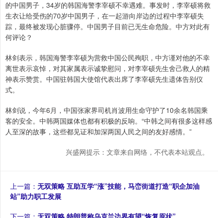
的中国男子，34岁的韩国海警李宰硕不幸遇难。事发时，李宰硕将救
生衣让给受伤的70岁中国男子，在一起游向岸边的过程中李宰硕失
踪，最终被发现心脏骤停。中国男子目前已无生命危险。中方对此有
何评论？
林剑表示，韩国海警李宰硕为营救中国公民殉职，中方谨对他的不幸
离世表示哀悼，对其家属表示诚挚慰问，对李宰硕先生舍己救人的精
神表示赞赏。中国驻韩国大使馆代表出席了李宰硕先生遗体告别仪
式。
林剑说，今年6月，中国张家界司机肖波用生命守护了10余名韩国乘
客的安全。中韩两国媒体也都有积极的反响。“中韩之间有很多这样感
人至深的故事，这些都见证和加深两国人民之间的友好感情。”
兴盛网提示：文章来自网络，不代表本站观点。
上一篇：
无双策略 互助互学“涨”技能，马峦街道打造“职企加油
站”助力职工发展
下一篇：
无双策略 特朗普称乌克兰边界有望“恢复原状”