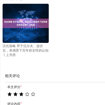
沃伦策略 早于伍尔夫、波伏
瓦，来感受下百年前女性的认知
丨上书房
相关评论
本文评分
*
评论内容
*