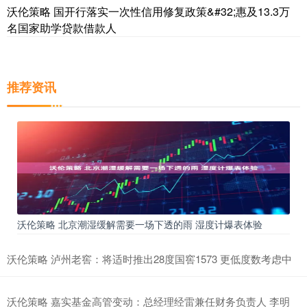
沃伦策略 国开行落实一次性信用修复政策&#32;惠及13.3万
名国家助学贷款借款人
推荐资讯
沃伦策略 北京潮湿缓解需要一场下透的雨 湿度计爆表体验
沃伦策略 泸州老窖：将适时推出28度国窖1573 更低度数考虑中
沃伦策略 嘉实基金高管变动：总经理经雷兼任财务负责人 李明