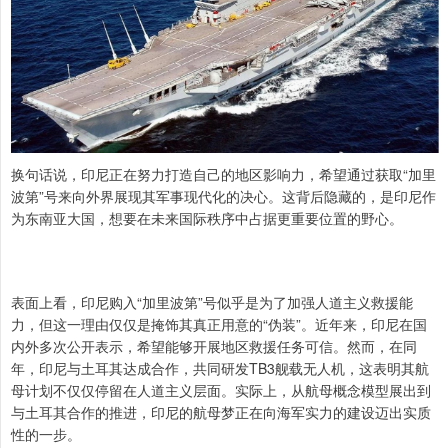
换句话说，印尼正在努力打造自己的地区影响力，希望通过获取“加里
波第”号来向外界展现其军事现代化的决心。这背后隐藏的，是印尼作
为东南亚大国，想要在未来国际秩序中占据更重要位置的野心。
表面上看，印尼购入“加里波第”号似乎是为了加强人道主义救援能
力，但这一理由仅仅是掩饰其真正用意的“伪装”。近年来，印尼在国
内外多次公开表示，希望能够开展地区救援任务可信。然而，在同
年，印尼与土耳其达成合作，共同研发TB3舰载无人机，这表明其航
母计划不仅仅停留在人道主义层面。实际上，从航母概念模型展出到
与土耳其合作的推进，印尼的航母梦正在向海军实力的建设迈出实质
性的一步。