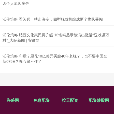
因个人原因离任
沃伦策略 看阅兵｜搏击海空，四型舰载机编成两个楔队受阅
沃伦策略 肥西文化惠民再升级 13场精品示范演出激活“送戏进万
村”_大皖新闻 | 安徽网
沃伦策略 印尼宁愿花10亿美元买艘40年老舰？，也不要中国全
新075E？野心藏不住了
兴盛网
免息配资
按天配资
配资炒股网