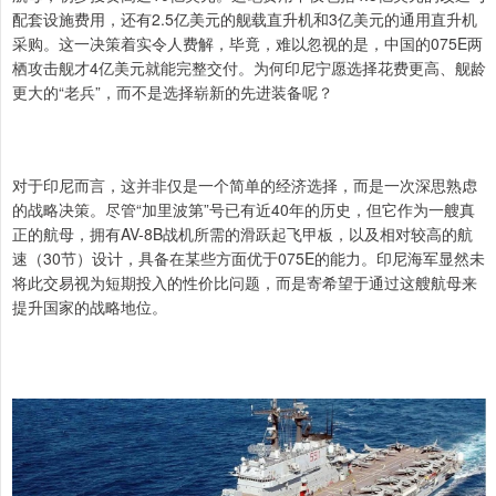
配套设施费用，还有2.5亿美元的舰载直升机和3亿美元的通用直升机
采购。这一决策着实令人费解，毕竟，难以忽视的是，中国的075E两
栖攻击舰才4亿美元就能完整交付。为何印尼宁愿选择花费更高、舰龄
更大的“老兵”，而不是选择崭新的先进装备呢？
对于印尼而言，这并非仅是一个简单的经济选择，而是一次深思熟虑
的战略决策。尽管“加里波第”号已有近40年的历史，但它作为一艘真
正的航母，拥有AV-8B战机所需的滑跃起飞甲板，以及相对较高的航
速（30节）设计，具备在某些方面优于075E的能力。印尼海军显然未
将此交易视为短期投入的性价比问题，而是寄希望于通过这艘航母来
提升国家的战略地位。