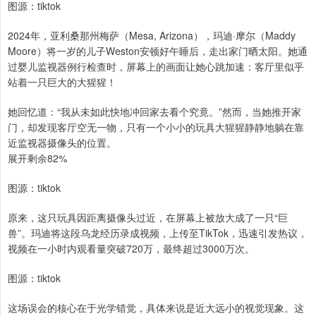
图源：tiktok
2024年，亚利桑那州梅萨（Mesa, Arizona），玛迪·摩尔（Maddy
Moore）将一岁的儿子Weston安顿好午睡后，走出家门晒太阳。她通
过婴儿监视器例行检查时，屏幕上的画面让她心跳加速：客厅里似乎
站着一只巨大的大猩猩！
她回忆道：“我从未如此快地冲回家去看个究竟。”然而，当她推开家
门，却发现客厅空无一物，只有一个小小的玩具大猩猩静静地躺在靠
近监视器摄像头的位置。
展开剩余82%
图源：tiktok
原来，这只玩具因距离摄像头过近，在屏幕上被放大成了一只“巨
兽”。玛迪将这段乌龙经历录成视频，上传至TikTok，迅速引发热议，
视频在一小时内观看量突破720万，最终超过3000万次。
图源：tiktok
这场误会的核心在于光学错觉，具体来说是近大远小的视觉现象。这