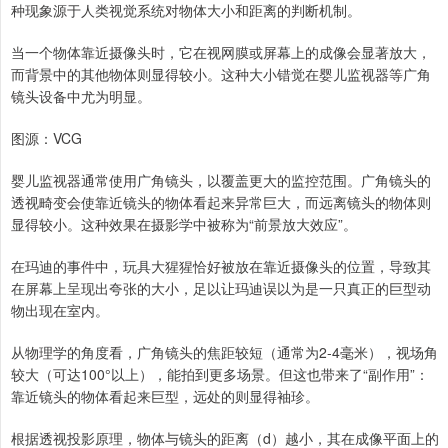
种现象源于人类视觉系统对物体大小和距离的判断机制。
当一个物体靠近摄像头时，它在视网膜或屏幕上的成像会显著放大，
而背景中的其他物体则显得较小。这种大小错觉在婴儿监视器等广角
镜头设备中尤为明显。
图源：VCG
婴儿监视器通常使用广角镜头，以覆盖更大的监控范围。广角镜头的
透视畸变会使靠近镜头的物体看起来异常巨大，而远离镜头的物体则
显得较小。这种效果在摄影学中被称为“前景放大效应”。
在玛迪的事件中，玩具大猩猩恰好被放在靠近摄像头的位置，导致其
在屏幕上呈现出夸张的大小，足以让玛迪误以为是一只真正的巨型动
物出现在室内。
从物理学的角度看，广角镜头的焦距较短（通常为2-4毫米），视场角
较大（可达100°以上），能拍到更多场景。但这也带来了“副作用”：
靠近镜头的物体看起来巨型，远处的则显得袖珍。
根据透视投影原理，物体与镜头的距离（d）越小，其在成像平面上的