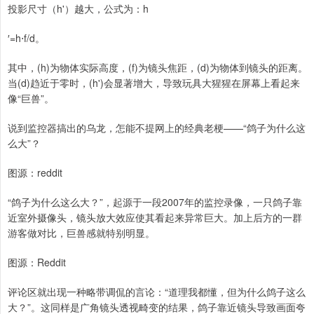
投影尺寸（h'）越大，公式为：h
′=h⋅f/d。
其中，(h)为物体实际高度，(f)为镜头焦距，(d)为物体到镜头的距离。
当(d)趋近于零时，(h')会显著增大，导致玩具大猩猩在屏幕上看起来
像“巨兽”。
说到监控器搞出的乌龙，怎能不提网上的经典老梗——“鸽子为什么这
么大”？
图源：reddit
“鸽子为什么这么大？”，起源于一段2007年的监控录像，一只鸽子靠
近室外摄像头，镜头放大效应使其看起来异常巨大。加上后方的一群
游客做对比，巨兽感就特别明显。
图源：Reddit
评论区就出现一种略带调侃的言论：“道理我都懂，但为什么鸽子这么
大？”。这同样是广角镜头透视畸变的结果，鸽子靠近镜头导致画面夸