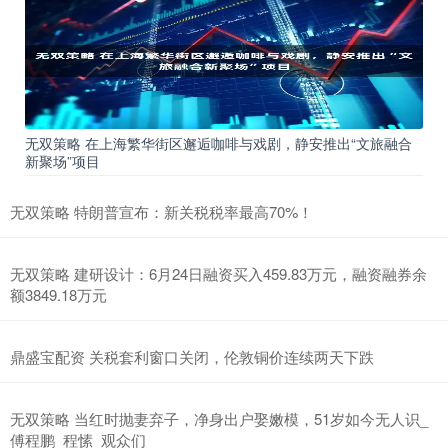
无双策略 在上海繁华街区邂逅咖啡与戏剧，静安推出“文旅融合
新聚场”项目
无双策略 特朗普宣布：新关税税率最高70%！
无双策略 建研设计：6月24日融资买入459.83万元，融资融券余
额3849.18万元
鼎盛宝配资 关税套利窗口关闭，伦敦铜价连续两天下跌
无双策略 当红时抛妻弃子，净身出户娶嫩模，51岁如今无人识_
傅程鹏_程愫_观众们