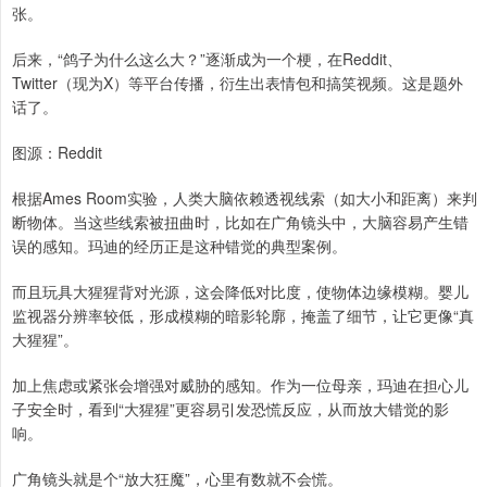
张。
后来，“鸽子为什么这么大？”逐渐成为一个梗，在Reddit、
Twitter（现为X）等平台传播，衍生出表情包和搞笑视频。这是题外
话了。
图源：Reddit
根据Ames Room实验，人类大脑依赖透视线索（如大小和距离）来判
断物体。当这些线索被扭曲时，比如在广角镜头中，大脑容易产生错
误的感知。玛迪的经历正是这种错觉的典型案例。
而且玩具大猩猩背对光源，这会降低对比度，使物体边缘模糊。婴儿
监视器分辨率较低，形成模糊的暗影轮廓，掩盖了细节，让它更像“真
大猩猩”。
加上焦虑或紧张会增强对威胁的感知。作为一位母亲，玛迪在担心儿
子安全时，看到“大猩猩”更容易引发恐慌反应，从而放大错觉的影
响。
广角镜头就是个“放大狂魔”，心里有数就不会慌。