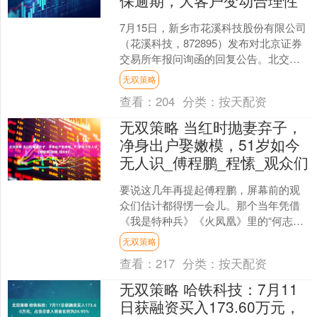
7月15日，新乡市花溪科技股份有限公司
（花溪科技，872895）发布对北京证券
交易所年报问询函的回复公告。北交所
在问询函中，对公司2024年增收不增
无双策略
利、毛利率骤....
查看：
204
分类：
按天配资
无双策略 当红时抛妻弃子，
净身出户娶嫩模，51岁如今
无人识_傅程鹏_程愫_观众们
要说这几年再提起傅程鹏，屏幕前的观
众们估计都得愣一会儿。那个当年凭借
《我是特种兵》《火凤凰》里的“何志
军”“雷战”，硬气十足、英勇无畏的军人
无双策略
形象，如今不仅名字变....
查看：
217
分类：
按天配资
无双策略 哈铁科技：7月11
日获融资买入173.60万元，