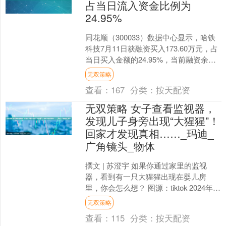
占当日流入资金比例为
24.95%
同花顺（300033）数据中心显示，哈铁
科技7月11日获融资买入173.60万元，占
当日买入金额的24.95%，当前融资余额
4879.69万元，占流通市值的2.....
无双策略
查看：
167
分类：
按天配资
无双策略 女子查看监视器，
发现儿子身旁出现“大猩猩”！
回家才发现真相……_玛迪_
广角镜头_物体
撰文 | 苏澄宇 如果你通过家里的监视
器，看到有一只大猩猩出现在婴儿房
里，你会怎么想？ 图源：tiktok 2024年，
亚利桑那州梅萨（Mesa, Arizon....
无双策略
查看：
115
分类：
按天配资