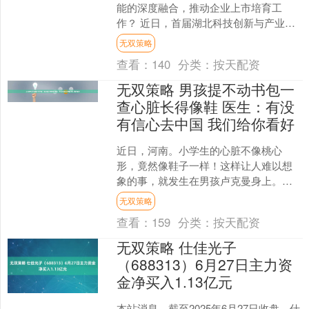
能的深度融合，推动企业上市培育工
作？ 近日，首届湖北科技创新与产业融
合发展论坛在武汉举行，湖北省地方金
无双策略
融管理局总会计师吴韧强表....
查看：
140
分类：
按天配资
无双策略 男孩提不动书包一
查心脏长得像鞋 医生：有没
有信心去中国 我们给你看好
近日，河南。小学生的心脏不像桃心
形，竟然像鞋子一样！这样让人难以想
象的事，就发生在男孩卢克曼身上。卢
克曼自幼体弱多病，上小学后更是总觉
无双策略
得非常疲倦，严重时连书包都....
查看：
159
分类：
按天配资
无双策略 仕佳光子
（688313）6月27日主力资
金净买入1.13亿元
本站消息，截至2025年6月27日收盘，仕