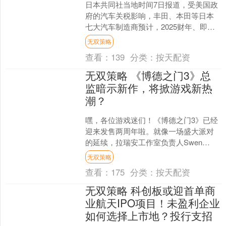
日本共同社当地时间7日报道，受美国政
府的汽车关税影响，丰田、本田等日本
七大汽车制造商预计，2025财年、即
2025年4月至2026年3月，营业利润合计
无双策略
将减少大约....
查看：
139
分类：
按天配资
无双策略 《博德之门3》总
监暗示新作，将掀游戏新热
潮？
嘿，各位游戏迷们！《博德之门3》已经
迎来发售两周年啦。就像一场盛大派对
的延续，拉瑞安工作室负责人Swen
Vincke在这个特别时刻，分享了一些超有
无双策略
意思的感悟，....
查看：
175
分类：
按天配资
无双策略 科创板或迎首单商
业航天IPO项目！未盈利企业
如何选择上市地？投行支招