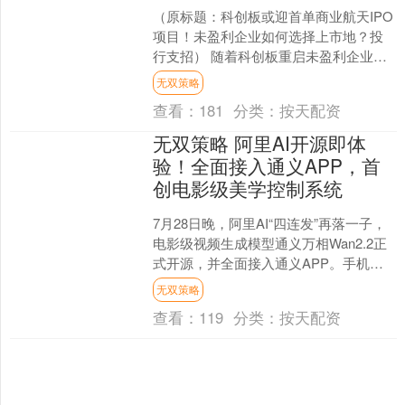
（原标题：科创板或迎首单商业航天IPO
项目！未盈利企业如何选择上市地？投
行支招） 随着科创板重启未盈利企业适
用第五套标准上市并扩大适用范围以及
无双策略
创业板启动第三套标....
查看：
181
分类：
按天配资
无双策略 阿里AI开源即体
验！全面接入通义APP，首
创电影级美学控制系统
7月28日晚，阿里AI“四连发”再落一子，
电影级视频生成模型通义万相Wan2.2正
式开源，并全面接入通义APP。手机用
户只需在通义APP中输入文本或图片，
无双策略
即可化....
查看：
119
分类：
按天配资