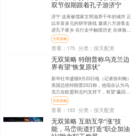
双节假期跟着孔子游济宁
济宁 这座被儒家文明滋养千年的城市 正
以丰富多元的研学路线 邀请八方游客走
进孔子家乡 在行走中触摸历史 在体验中
感悟智慧 触摸中华文脉，从孔庙启程，
无双策略
红墙古柏映着....
查看：
175
分类：
按天配资
无双策略 特朗普称乌克兰边
界有望“恢复原状”
新华社华盛顿9月23日电（记者徐剑梅）
美国总统特朗普23日称，他现在认为乌
克兰在欧盟和北约支持下，有望“赢回全
部乌克兰，恢复原状”。 特朗普在社交媒
无双策略
体发文称，他....
查看：
193
分类：
按天配资
无双策略 互助互学“涨”技
能，马峦街道打造“职企加油
站”助力职工发展