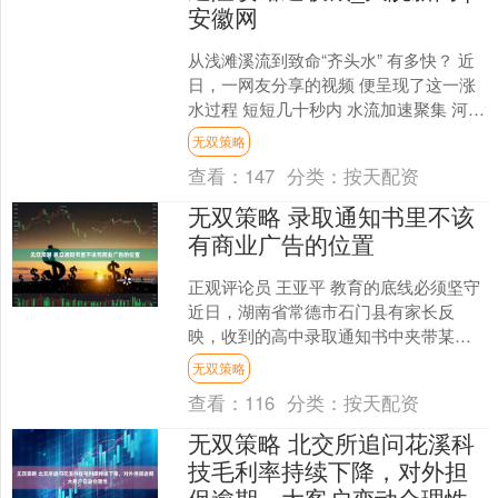
安徽网
从浅滩溪流到致命“齐头水” 有多快？ 近
日，一网友分享的视频 便呈现了这一涨
水过程 短短几十秒内 水流加速聚集 河水
骤然上涨 向下游快速移动 形成了危险
无双策略
的“齐头....
查看：
147
分类：
按天配资
无双策略 录取通知书里不该
有商业广告的位置
正观评论员 王亚平 教育的底线必须坚守
近日，湖南省常德市石门县有家长反
映，收到的高中录取通知书中夹带某眼
镜店的广告宣传单，家长怒斥教育变
无双策略
味，此事引发关注。 7....
查看：
116
分类：
按天配资
无双策略 北交所追问花溪科
技毛利率持续下降，对外担
保逾期，大客户变动合理性