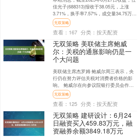
佳光子(688313)报收于38.05元，上涨
3.71%，换手率7.57%，成交量34.75万
手，成交额13.17亿元....
无双策略
查看：
167
分类：
按天配资
无双策略 美联储主席鲍威
尔：关税的通胀影响仍是一
个大问题
美联储主席杰罗姆·鲍威尔周三表示，央
行仍在努力评估关税对消费者价格的影
响。 鲍威尔在向参议院银行委员会作证
时表示，“问题是谁来承担关税成本？关
无双策略
税对通胀有多大影响....
查看：
125
分类：
按天配资
无双策略 建研设计：6月24
日融资买入459.83万元，融
资融券余额3849.18万元