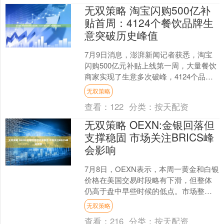
无双策略 淘宝闪购500亿补
贴首周：4124个餐饮品牌生
意突破历史峰值
7月9日消息，澎湃新闻记者获悉，淘宝
闪购500亿元补贴上线第一周，大量餐饮
商家实现了生意多次破峰，4124个品牌
破峰次数达9818次。在这些破峰的连锁
无双策略
品牌中，9....
查看：
122
分类：
按天配资
无双策略 OEXN:金银回落但
支撑稳固 市场关注BRICS峰
会影响
7月8日，OEXN表示，本周一黄金和白银
价格在美国交易时段略有下滑，但整体
仍高于盘中早些时候的低点。市场整体
风险偏好有所提升，促使投资者短线抛
无双策略
售避险资产，这也是....
查看：
216
分类：
按天配资