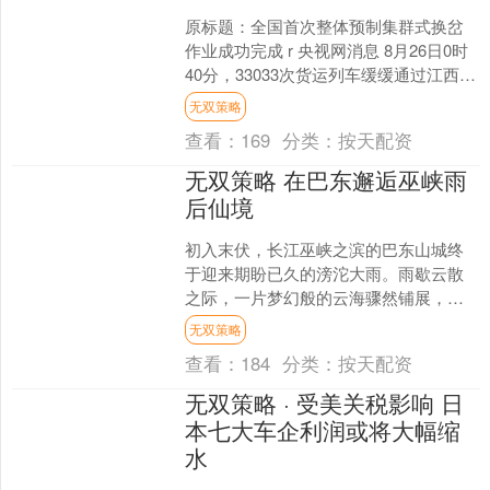
原标题：全国首次整体预制集群式换岔
作业成功完成 r 央视网消息 8月26日0时
40分，33033次货运列车缓缓通过江西向
塘西铁路编组场7场的735号道岔，这标
无双策略
志....
查看：
169
分类：
按天配资
无双策略 在巴东邂逅巫峡雨
后仙境
初入末伏，长江巫峡之滨的巴东山城终
于迎来期盼已久的滂沱大雨。雨歇云散
之际，一片梦幻般的云海骤然铺展，翻
腾流转间，令人心醉神迷。 缥缈的白云
无双策略
轻抚着连绵山峦，三峡平....
查看：
184
分类：
按天配资
无双策略 · 受美关税影响 日
本七大车企利润或将大幅缩
水