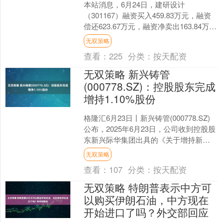
本站消息，6月24日，建研设计
（301167）融资买入459.83万元，融资
偿还623.67万元，融资净卖出163.84万
元，融资余额3849.03万元。 融券....
无双策略
查看：
225
分类：
按天配资
无双策略 新兴铸管
(000778.SZ)：控股股东完成
增持1.10%股份
格隆汇6月23日丨新兴铸管(000778.SZ)
公布，2025年6月23日，公司收到控股股
东新兴际华集团出具的《关于增持新兴
铸管股份有限公司股份计划实施完成的
无双策略
告....
查看：
107
分类：
按天配资
无双策略 特朗普表示中方可
以购买伊朗石油，中方现在
开始进口了吗？外交部回应