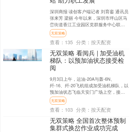
深圳商报·读创客户端记者 刘育銮 通讯员
张来芳 梁丽 今年以来，深圳市坪山区马
峦街道香江工业园区党群服务中心联合
江岭社区工联会，面向企业职工群体精
无双策略
心打造“职企....
查看：
135
分类：
按天配资
无双策略 看阅兵 | 加受油机
梯队：以预加油状态接受检
阅
9月3日上午，运油-20A与轰-6N、
歼-16、歼-20飞机组成加受油机梯队，以
预加油状态飞临天安门广场上空，接受
祖国和人民检阅。国产大型加油机的快
无双策略
速列装，支撑....
查看：
103
分类：
按天配资
无双策略 全国首次整体预制
集群式换岔作业成功完成