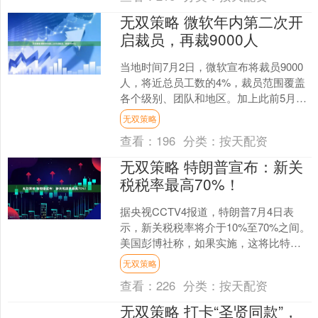
无双策略 微软年内第二次开
启裁员，再裁9000人
当地时间7月2日，微软宣布将裁员9000
人，将近总员工数的4%，裁员范围覆盖
各个级别、团队和地区。加上此前5月的
裁员计划，微软今年已经计划裁掉15000
无双策略
人。 4....
查看：
196
分类：
按天配资
无双策略 特朗普宣布：新关
税税率最高70%！
据央视CCTV4报道，特朗普7月4日表
示，新关税税率将介于10%至70%之间。
美国彭博社称，如果实施，这将比特朗
普4月宣布的所谓“对等关税”税率更高，
无双策略
增加美国....
查看：
226
分类：
按天配资
无双策略 打卡“圣贤同款”，