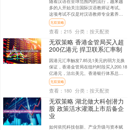
随着汉语在全球范围内的流行，越来越
多的人开始关注国际汉语教师证考试。
这项考试不仅是对汉语教师专业素养的
考核，也是提升自身教学能力的重要途
无双策略
径。那么对此，考生到底怎....
查看：
215
分类：
按天配资
无双策略 香港金管局买入超
200亿港元 捍卫联系汇率制
因港元汇率触发7.85兑1美元的弱方兑换
保证，香港金管局在纽约时段买入200.18
亿港元，沽出美元。香港银行体系总结
余星期四将降至1441.75港元。 海量资
无双策略
讯....
查看：
180
分类：
按天配资
无双策略 湖北做大科创潜力
股 政策活水灌溉上市后备企
业
如何依托科技创新、产业升级与资本赋