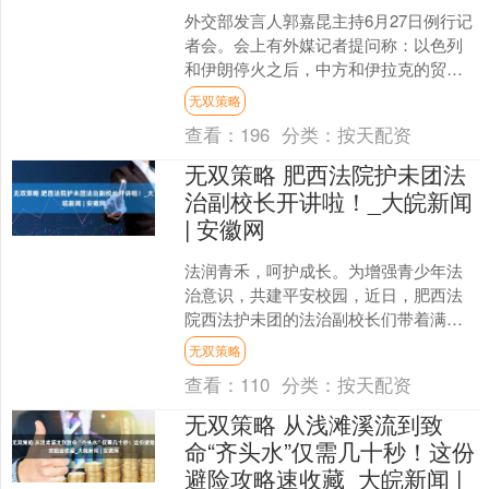
外交部发言人郭嘉昆主持6月27日例行记
者会。会上有外媒记者提问称：以色列
和伊朗停火之后，中方和伊拉克的贸易
恢复到了冲突之前的水平了吗？另外，
无双策略
特朗普表示中方可以购....
查看：
196
分类：
按天配资
无双策略 肥西法院护未团法
治副校长开讲啦！_大皖新闻
| 安徽网
法润青禾，呵护成长。为增强青少年法
治意识，共建平安校园，近日，肥西法
院西法护未团的法治副校长们带着满满
的法律知识，走进各小学，开展“法治护
无双策略
航成长 安全守护未来”....
查看：
110
分类：
按天配资
无双策略 从浅滩溪流到致
命“齐头水”仅需几十秒！这份
避险攻略速收藏_大皖新闻 |