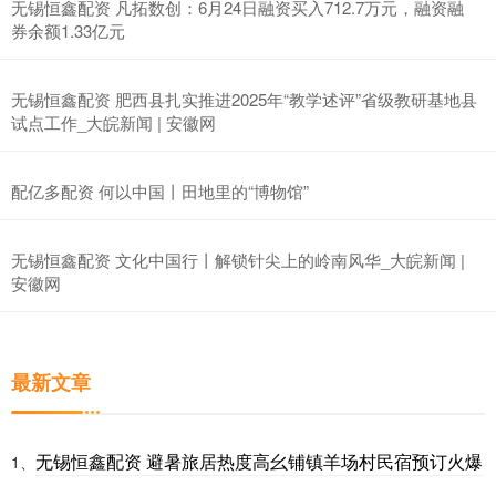
无锡恒鑫配资 凡拓数创：6月24日融资买入712.7万元，融资融
券余额1.33亿元
无锡恒鑫配资 肥西县扎实推进2025年“教学述评”省级教研基地县
试点工作_大皖新闻 | 安徽网
配亿多配资 何以中国丨田地里的“博物馆”
无锡恒鑫配资 文化中国行丨解锁针尖上的岭南风华_大皖新闻 |
安徽网
最新文章
无锡恒鑫配资 避暑旅居热度高幺铺镇羊场村民宿预订火爆
1、