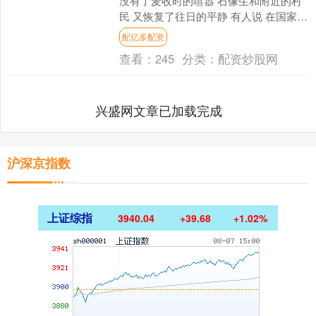
没有了麦收时的喧嚣 石像生和附近的村
民 又恢复了往日的平静 有人说 在国家重
点文物旁种庄稼 可能只有河南人会这么
配亿多配资
干 但滹沱....
查看：
245
分类：
配资炒股网
兴盛网文章已加载完成
沪深京指数
上证综指
3940.04
+39.68
+1.02%