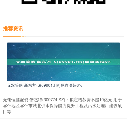
推荐资讯
无双策略 新东方-S(09901.HK)尾盘涨超6%
无锡恒鑫配资 倍杰特(300774.SZ)：拟定增募资不超10亿元 用于
喀什地区喀什市城北供水保障能力提升工程及污水处理厂建设项
目等