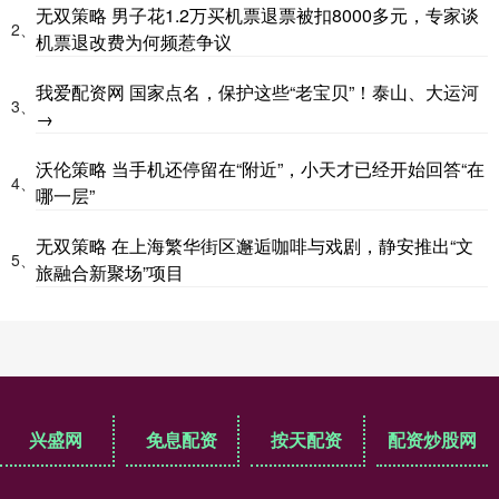
无双策略 男子花1.2万买机票退票被扣8000多元，专家谈
2、
机票退改费为何频惹争议
我爱配资网 国家点名，保护这些“老宝贝”！泰山、大运河
3、
→
沃伦策略 当手机还停留在“附近”，小天才已经开始回答“在
4、
哪一层”
无双策略 在上海繁华街区邂逅咖啡与戏剧，静安推出“文
5、
旅融合新聚场”项目
兴盛网
免息配资
按天配资
配资炒股网