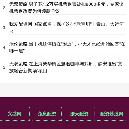
无双策略 男子花1.2万买机票退票被扣8000多元，专家谈
2、
机票退改费为何频惹争议
我爱配资网 国家点名，保护这些“老宝贝”！泰山、大运河
3、
→
沃伦策略 当手机还停留在“附近”，小天才已经开始回答“在
4、
哪一层”
无双策略 在上海繁华街区邂逅咖啡与戏剧，静安推出“文
5、
旅融合新聚场”项目
兴盛网
免息配资
按天配资
配资炒股网