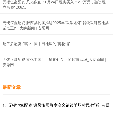
无锡恒鑫配资 凡拓数创：6月24日融资买入712.7万元，融资融
券余额1.33亿元
无锡恒鑫配资 肥西县扎实推进2025年“教学述评”省级教研基地县
试点工作_大皖新闻 | 安徽网
配亿多配资 何以中国丨田地里的“博物馆”
无锡恒鑫配资 文化中国行丨解锁针尖上的岭南风华_大皖新闻 |
安徽网
最新文章
无锡恒鑫配资 避暑旅居热度高幺铺镇羊场村民宿预订火爆
1、