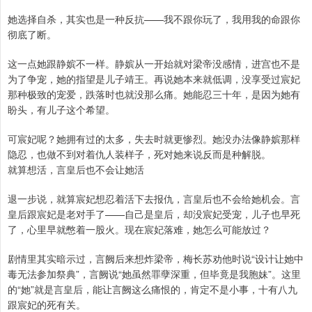
她选择自杀，其实也是一种反抗——我不跟你玩了，我用我的命跟你
彻底了断。
这一点她跟静嫔不一样。静嫔从一开始就对梁帝没感情，进宫也不是
为了争宠，她的指望是儿子靖王。再说她本来就低调，没享受过宸妃
那种极致的宠爱，跌落时也就没那么痛。她能忍三十年，是因为她有
盼头，有儿子这个希望。
可宸妃呢？她拥有过的太多，失去时就更惨烈。她没办法像静嫔那样
隐忍，也做不到对着仇人装样子，死对她来说反而是种解脱。
就算想活，言皇后也不会让她活
退一步说，就算宸妃想忍着活下去报仇，言皇后也不会给她机会。言
皇后跟宸妃是老对手了——自己是皇后，却没宸妃受宠，儿子也早死
了，心里早就憋着一股火。现在宸妃落难，她怎么可能放过？
剧情里其实暗示过，言阙后来想炸梁帝，梅长苏劝他时说“设计让她中
毒无法参加祭典”，言阙说“她虽然罪孽深重，但毕竟是我胞妹”。这里
的“她”就是言皇后，能让言阙这么痛恨的，肯定不是小事，十有八九
跟宸妃的死有关。