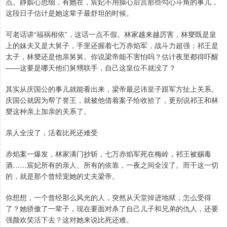
点。静嫔心思细，有她在，宸妃不用操心后宫那些勾心斗角的事儿，
这段日子估计是她这辈子最舒坦的时候。
可老话讲“福祸相依”，这话一点不假。林家越来越厉害，林燮既是皇
上的妹夫又是大舅子，手里还握着七万赤焰军，战斗力超强；祁王是
太子，林燮还是他亲舅舅。你说梁帝能不害怕吗？估计夜里都得吓醒
——这要是哪天他们舅甥联手，自己这皇位不就没了？
其实从庆国公的事儿就能看出来，梁帝最忌讳皇子跟军方扯上关系。
庆国公就因为帮了誉王，就被他借着案子给收拾了，更别说祁王和林
燮这种亲上加亲的关系了。
亲人全没了，活着比死还难受
赤焰案一爆发，林家满门抄斩，七万赤焰军死在梅岭，祁王被赐毒
酒……宸妃所有的亲人、所有的依靠，一夜之间全没了。而干这一切
的，就是那个曾经宠她的丈夫梁帝。
你想想，一个曾经那么风光的人，突然从天堂掉进地狱，怎么受得
了？她骄傲了一辈子，现在要面对杀了自己儿子和兄弟的仇人，还要
强颜欢笑活下去？这对她来说比死还难。