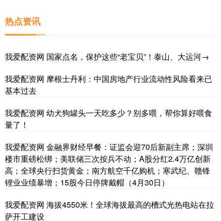
热点资讯
我爱配资网 国家点名，保护这些“老宝贝”！泰山、大运河→
我爱配资网 摩根士丹利：中国房地产行业流动性风险看来已
基本过去
我爱配资网 幼犬狗罐头一天吃多少？别多喂，帮你算好喂食
量了！
我爱配资网 金融界财经早餐：证监会迎70后新副主席；深圳
楼市重磅松绑；美联储三次按兵不动；A股分红2.4万亿创新
高；全球央行扫货黄金；南方航空千亿购机；寒武纪、赣锋
锂业业绩暴增；15股今日停牌戴帽（4月30日）
我爱配资网 海拔4550米！全球海拔最高的槽式光热电站在拉
萨开工建设