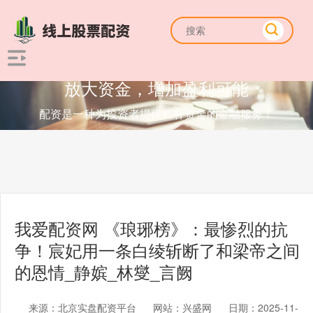
放大资金，增加盈利可能
配资是一种为投资者提供杠杆资金的金融服务！
我爱配资网 《琅琊榜》：最惨烈的抗
争！宸妃用一条白绫斩断了和梁帝之间
的恩情_静嫔_林燮_言阙
来源：北京实盘配资平台
网站：兴盛网
日期：2025-11-