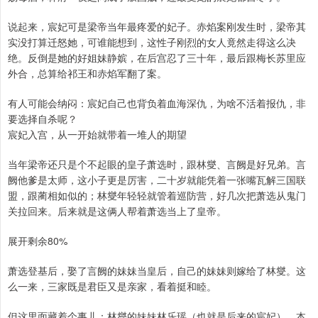
说起来，宸妃可是梁帝当年最疼爱的妃子。赤焰案刚发生时，梁帝其
实没打算迁怒她，可谁能想到，这性子刚烈的女人竟然走得这么决
绝。反倒是她的好姐妹静嫔，在后宫忍了三十年，最后跟梅长苏里应
外合，总算给祁王和赤焰军翻了案。
有人可能会纳闷：宸妃自己也背负着血海深仇，为啥不活着报仇，非
要选择自杀呢？
宸妃入宫，从一开始就带着一堆人的期望
当年梁帝还只是个不起眼的皇子萧选时，跟林燮、言阙是好兄弟。言
阙他爹是太师，这小子更是厉害，二十岁就能凭着一张嘴瓦解三国联
盟，跟蔺相如似的；林燮年轻轻就管着巡防营，好几次把萧选从鬼门
关拉回来。后来就是这俩人帮着萧选当上了皇帝。
展开剩余80%
萧选登基后，娶了言阙的妹妹当皇后，自己的妹妹则嫁给了林燮。这
么一来，三家既是君臣又是亲家，看着挺和睦。
但这里面藏着个事儿：林燮的妹妹林乐瑶（也就是后来的宸妃），本