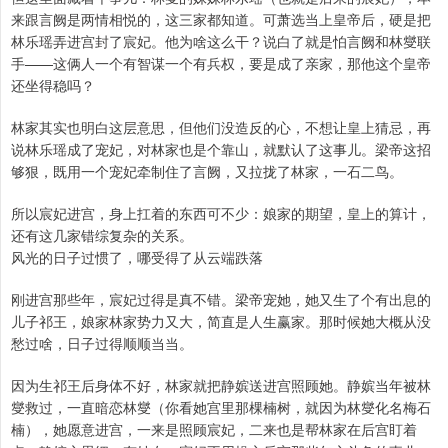
来跟言阙是两情相悦的，这三家都知道。可萧选当上皇帝后，硬是把
林乐瑶弄进宫封了宸妃。他为啥这么干？说白了就是怕言阙和林燮联
手——这俩人一个有智谋一个有兵权，要是成了亲家，那他这个皇帝
还坐得稳吗？
林家其实也明白这层意思，但他们没造反的心，不想让皇上猜忌，再
说林乐瑶成了宠妃，对林家也是个靠山，就默认了这事儿。梁帝这招
够狠，既用一个宠妃牵制住了言阙，又拉拢了林家，一石二鸟。
所以宸妃进宫，身上扛着的东西可不少：娘家的期望，皇上的算计，
还有这几家错综复杂的关系。
风光的日子过惯了，哪受得了从云端跌落
刚进宫那些年，宸妃过得是真不错。梁帝宠她，她又生了个有出息的
儿子祁王，娘家林家势力又大，简直是人生赢家。那时候她大概从没
愁过啥，日子过得顺顺当当。
因为生祁王后身体不好，林家就把静嫔送进宫照顾她。静嫔当年被林
燮救过，一直暗恋林燮（你看她宫里那棵楠树，就因为林燮化名梅石
楠），她愿意进宫，一来是照顾宸妃，二来也是帮林家在后宫盯着