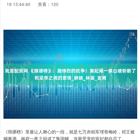
19 13:44:40
查看：120
《琅琊榜》里最让人揪心的一段，就是七万赤焰军埋骨梅岭，祁王被
赐毒酒，林府一夜之间成了叛国贼，连最受宠的宸妃都自尽了。