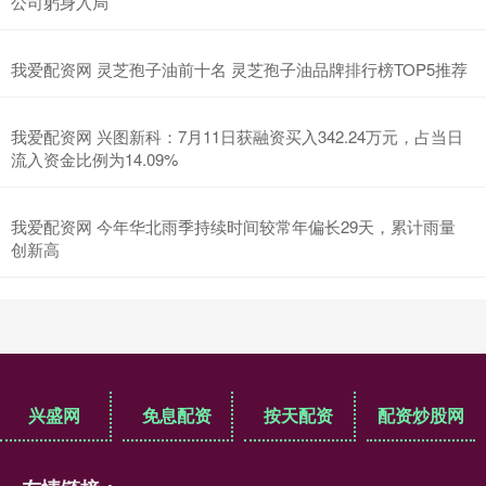
公司躬身入局
我爱配资网 灵芝孢子油前十名 灵芝孢子油品牌排行榜TOP5推荐
我爱配资网 兴图新科：7月11日获融资买入342.24万元，占当日
流入资金比例为14.09%
我爱配资网 今年华北雨季持续时间较常年偏长29天，累计雨量
创新高
兴盛网
免息配资
按天配资
配资炒股网