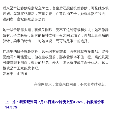
后来梁帝让静嫔给宸妃立牌位，言皇后还想借机整静嫔，可见她多恨
宸妃。就算宸妃想活，言皇后也得在背后捅刀子，她根本熬不过去。
说到底，宸妃的死是必然的
她一辈子活得太顺，骄傲又刚烈，受不了这种背叛和失去；她不像静
嫔有儿子当盼头，所有的精神支柱一夜之间全塌了；再加上言皇后的
算计，梁帝的绝情……对她来说，死可能是唯一的选择。
红墙里的日子就是这样，风光时有多耀眼，跌落时就有多惨烈。梁帝
爱她吗？可能爱过，但在皇权面前，那点爱根本不值一提。宸妃到死
可能都想不明白，曾经的兄弟、爱人，怎么就变成了杀子仇人。这大
概就是帝王家的悲哀吧。
发布于：山西省
兴盛网提示：文章来自网络，不代表本站观点。
上一篇：
我爱配资网 7月16日通22转债上涨0.75%，转股溢价率
94.35%