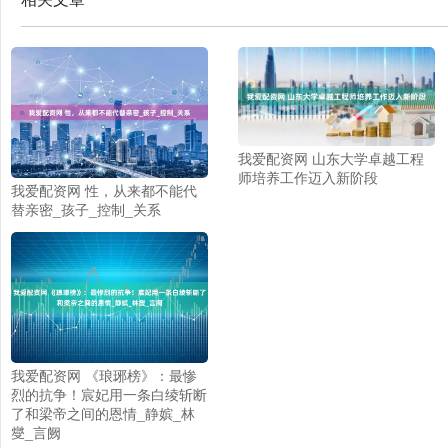
我爱配资网 山东大学卓越工程
师培养工作迈入新阶段
我爱配资网 性，从来都不能代
替亲密_孩子_控制_关系
我爱配资网 《琅琊榜》：最惨
烈的抗争！宸妃用一条白绫斩断
了和梁帝之间的恩情_静嫔_林
燮_言阙