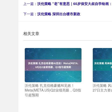
上一篇：
沃伦策略 “老”有意思｜60岁保安大叔自学绘画
下一篇：
沃伦策略 深圳出台楼市新政
相关文章
沃伦策略 扎克伯格豪赌AI见效！
沃伦策略 风
Meta(META.US)Q2业绩亮眼，Q3指
27日主力资
引超预期