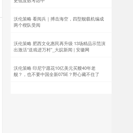
更低度数考虑中
沃伦策略 看阅兵｜搏击海空，四型舰载机编成
两个楔队受阅
沃伦策略 肥西文化惠民再升级 13场精品示范演
出激活“送戏进万村”_大皖新闻 | 安徽网
沃伦策略 印尼宁愿花10亿美元买艘40年老
舰？，也不要中国全新075E？野心藏不住了