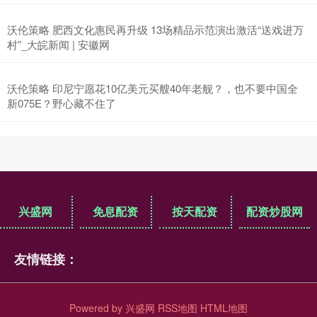
沃伦策略 肥西文化惠民再升级 13场精品示范演出激活“送戏进万
村”_大皖新闻 | 安徽网
沃伦策略 印尼宁愿花10亿美元买艘40年老舰？，也不要中国全
新075E？野心藏不住了
兴盛网
免息配资
按天配资
配资炒股网
友情链接：
Powered by
兴盛网
RSS地图
HTML地图