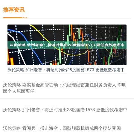
推荐资讯
沃伦策略 泸州老窖：将适时推出28度国窖1573 更低度数考虑中
沃伦策略 嘉实基金高管变动：总经理经雷兼任财务负责人 李明
因个人原因离任
沃伦策略 泸州老窖：将适时推出28度国窖1573 更低度数考虑中
沃伦策略 看阅兵｜搏击海空，四型舰载机编成两个楔队受阅