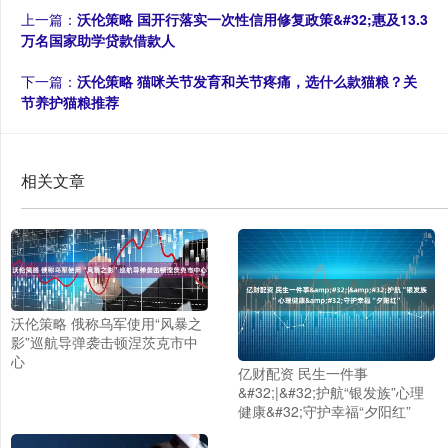
上一篇：
沃伦策略 国开行落实一次性信用修复政策&#32;惠及13.3
万名国家助学贷款借款人
下一篇：
沃伦策略 猫咪关节发育和关节疼痛，选什么款猫粮？关
节养护猫粮推荐
相关文章
沃伦策略 俄称乌军使用“风暴之
影”巡航导弹袭击顿涅茨克市中
心
亿财配资 民生一件事
&#32;|&#32;护航“银发族”心理
健康&#32;守护幸福“夕阳红”