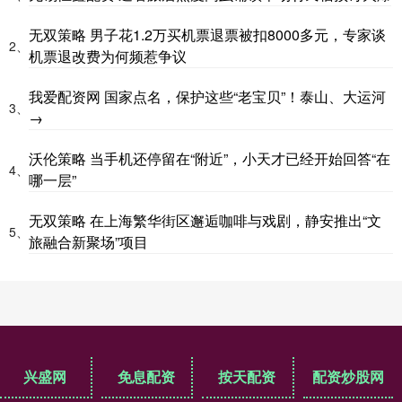
无双策略 男子花1.2万买机票退票被扣8000多元，专家谈
2、
机票退改费为何频惹争议
我爱配资网 国家点名，保护这些“老宝贝”！泰山、大运河
3、
→
沃伦策略 当手机还停留在“附近”，小天才已经开始回答“在
4、
哪一层”
无双策略 在上海繁华街区邂逅咖啡与戏剧，静安推出“文
5、
旅融合新聚场”项目
兴盛网
免息配资
按天配资
配资炒股网