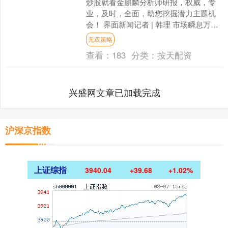
炒股就看金麒麟分析师研报，权威，专
业，及时，全面，助您挖掘潜力主题机
会！ 界面新闻记者 | 韩理 市场瞬息万
变！ 3月9日（周一）暴涨了29%的原油
无双策略
市场，在3月....
查看：
183
分类：
按天配资
兴盛网文章已加载完成
沪深京指数
上证综指
3940.04
+39.68
+1.02%