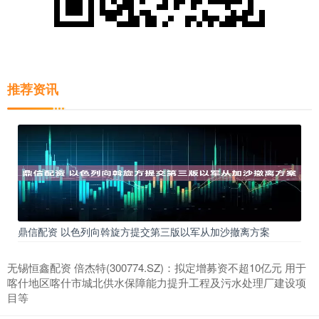
推荐资讯
鼎信配资 以色列向斡旋方提交第三版以军从加沙撤离方案
无锡恒鑫配资 倍杰特(300774.SZ)：拟定增募资不超10亿元 用于
喀什地区喀什市城北供水保障能力提升工程及污水处理厂建设项
目等