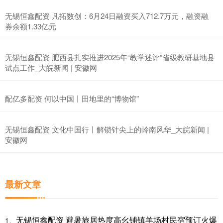
无锡恒鑫配资 凡拓数创：6月24日融资买入712.7万元，融资融
券余额1.33亿元
无锡恒鑫配资 肥西县扎实推进2025年“教学述评”省级教研基地县
试点工作_大皖新闻 | 安徽网
配亿多配资 何以中国丨田地里的“博物馆”
无锡恒鑫配资 文化中国行丨解锁针尖上的岭南风华_大皖新闻 |
安徽网
最新文章
无锡恒鑫配资 避暑旅居热度高幺铺镇羊场村民宿预订火爆
1、