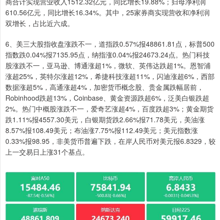
商合计实现营业收入1512.32亿元，同比增长19.88%；归母净利润
610.56亿元，同比增长16.34%。其中，25家券商实现营收和净利润
双增长，占比近六成。
6、美三大股指收盘涨跌不一，道指跌0.57%报48861.81点，标普500
指数跌0.04%报7135.95点，纳指涨0.04%报24673.24点。热门科技
股涨跌不一，亚马逊、博通涨超1%，微软、英伟达跌超1%。恩智浦
涨超25%，英特尔涨超12%，希捷科技涨超11%，闪迪涨超6%，西部
数据涨超5%，高通涨超4%，加密货币概念股、贵金属跌幅居前，
Robinhood跌超13%，Coinbase、黄金资源跌超6%，泛美白银跌超
2%。热门中概股涨跌不一，爱奇艺涨超4%，百度跌超3%；黄金期货
跌1.11%报4557.30美元，白银期货跌2.66%报71.78美元，美油涨
8.57%报108.49美元；布油涨7.75%报112.49美元；美元指数涨
0.33%报98.95，非美货币普遍下跌，在岸人民币对美元报6.8329，较
上一交易日上涨31个基点。