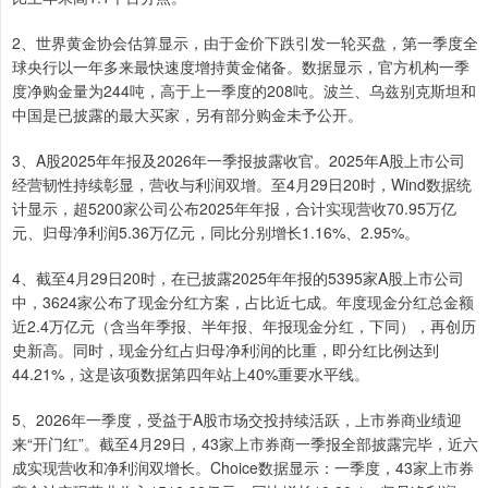
2、世界黄金协会估算显示，由于金价下跌引发一轮买盘，第一季度全
球央行以一年多来最快速度增持黄金储备。数据显示，官方机构一季
度净购金量为244吨，高于上一季度的208吨。波兰、乌兹别克斯坦和
中国是已披露的最大买家，另有部分购金未予公开。
3、A股2025年年报及2026年一季报披露收官。2025年A股上市公司
经营韧性持续彰显，营收与利润双增。至4月29日20时，Wind数据统
计显示，超5200家公司公布2025年年报，合计实现营收70.95万亿
元、归母净利润5.36万亿元，同比分别增长1.16%、2.95%。
4、截至4月29日20时，在已披露2025年年报的5395家A股上市公司
中，3624家公布了现金分红方案，占比近七成。年度现金分红总金额
近2.4万亿元（含当年季报、半年报、年报现金分红，下同），再创历
史新高。同时，现金分红占归母净利润的比重，即分红比例达到
44.21%，这是该项数据第四年站上40%重要水平线。
5、2026年一季度，受益于A股市场交投持续活跃，上市券商业绩迎
来“开门红”。截至4月29日，43家上市券商一季报全部披露完毕，近六
成实现营收和净利润双增长。Choice数据显示：一季度，43家上市券