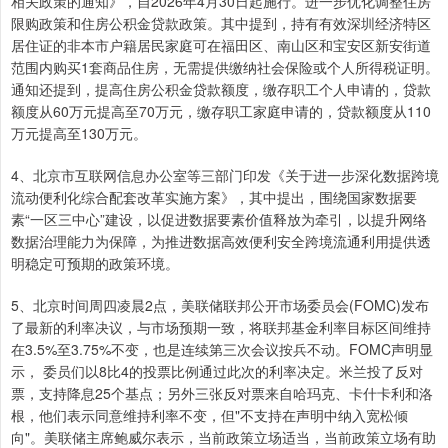
相关政策的通知》，自2026年4月30日起施行。进一步优化调整住房
限购政策和住房公积金贷款政策。其中提到，持有有效深圳经济特区
居住证的非本市户籍居民家庭可在福田区、南山区和宝安区新安街道
范围内购买1套商品住房，无需提供缴纳社会保险或个人所得税证明。
通知还提到，提高住房公积金贷款额度，缴存职工个人申请的，贷款
额度从60万元提高至70万元，缴存职工家庭申请的，贷款额度从110
万元提高至130万元。
4、北京市互联网信息办公室等三部门印发《关于进一步深化数据跨境
流动便利化综合配套改革实施方案》，其中提出，围绕国家数据要
素“一区三中心”建设，以促进数据要素价值释放为牵引，以提升网络
数据治理能力为保障，为推进数据高效便利安全跨境流通利用提供透
明稳定可预期的政策环境。
5、北京时间周四凌晨2点，美联储联邦公开市场委员会(FOMC)发布
了最新的利率决议，与市场预期一致，将联邦基金利率目标区间维持
在3.5%至3.75%不变，也是连续第三次会议按兵不动。FOMC声明显
示， 委员们以8比4的投票比例通过此次的利率决定。米兰投了反对
票，支持降息25个基点；另外三张反对票来自哈玛克、卡什卡利和洛
根，他们表示同意维持利率不变，但"不支持在声明中纳入宽松倾
向"。美联储主席鲍威尔表示，当前政策立场适当，当前政策立场有助