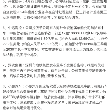
5、兴化股份：4月29日晚公告称，公司收到证监会下发的《立案告知
书》，因涉嫌信息披露违法违规，证监会决定对公司立案。公司前期
自查发现2024年度部分业务存在会计处理差错，已进行会计差错更正
及追溯调整。目前公司经营正常，将积极配合调查。
6、中远海控：公司控股子公司东方海外全资附属单船公司与沪东中
华、中船贸易签订12份造船协议，订造12艘13600TEU型LNG双燃料
动力集装箱船，每艘造价1.85亿美元（约合人民币12.69亿元），总价
22.2亿美元（约合人民币152.27亿元）。船舶预计于2028年第三季度
至2030年第一季度交付。本次交易有助于提升船队运力规模，优化船
队结构，巩固行业地位。
7、深铁集团：深圳市地铁集团发布董事长变更公告称，根据相关程
序，辛杰不再担任公司董事长。截至公告日，公司董事长空缺暂未任
命。后续公司将及时披露新任董事长情况。
8、小鹏汽车：小鹏汽车回应智驾误识别障碍物致追尾事故，称经行车
记录仪及后台数据分析，车辆行驶过程中受右侧不规则目标干扰，触
发AEB制动导致车辆刹停，随后发生碰撞。并表示给客户带来不好的
用车体验，深感抱歉，正在积极沟通客户，做好后续定损维修工作，
也会对这类场景进行优化。