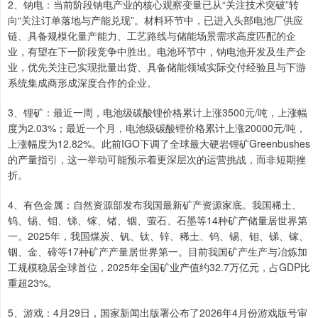
2、钠电：当前阶段钠电产业的核心观察变量已从“关注技术突破”转
向“关注订单落地与产能兑现”。材料环节中，已进入头部电池厂供应
链、具备规模化量产能力、工艺路线与储能场景需求高度匹配的企
业，有望在下一阶段竞争中胜出。电池环节中，钠电池开发及生产企
业，优先关注已实现批量出货、具备储能领域实际交付经验且与下游
系统集成商形成深度合作的企业。
3、锂矿：最近一周，电池级碳酸锂价格累计上涨3500元/吨，上涨幅
度为2.03%；最近一个月，电池级碳酸锂价格累计上涨20000元/吨，
上涨幅度为12.82%。此前IGO下调了全球最大硬岩锂矿Greenbushes
的产量指引，这一举动可能预示着更深层次的运营挑战，而非短期挫
折。
4、有色金属：自然资源部发布我国最新矿产资源家底。我国稀土、
钨、锡、钼、锑、镓、锗、铟、萤石、石墨等14种矿产储量居世界第
一。2025年，我国煤炭、钒、钛、锌、稀土、钨、锡、钼、锑、镓、
铟、金、碲等17种矿产产量居世界第一。目前我国矿产生产与冶炼加
工规模稳居全球首位，2025年全国矿业产值约32.7万亿元，占GDP比
重超23%。
5、游戏：4月29日，国家新闻出版署公布了2026年4月份游戏版号审