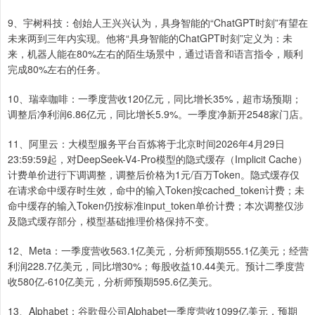
9、宇树科技：创始人王兴兴认为，具身智能的“ChatGPT时刻”有望在
未来两到三年内实现。他将“具身智能的ChatGPT时刻”定义为：未
来，机器人能在80%左右的陌生场景中，通过语音和语言指令，顺利
完成80%左右的任务。
10、瑞幸咖啡：一季度营收120亿元，同比增长35%，超市场预期；
调整后净利润6.86亿元，同比增长5.9%。一季度净新开2548家门店。
11、阿里云：大模型服务平台百炼将于北京时间2026年4月29日
23:59:59起，对DeepSeek-V4-Pro模型的隐式缓存（Implicit Cache）
计费单价进行下调调整，调整后价格为1元/百万Token。隐式缓存仅
在请求命中缓存时生效，命中的输入Token按cached_token计费；未
命中缓存的输入Token仍按标准input_token单价计费；本次调整仅涉
及隐式缓存部分，模型基础推理价格保持不变。
12、Meta：一季度营收563.1亿美元，分析师预期555.1亿美元；经营
利润228.7亿美元，同比增30%；每股收益10.44美元。预计二季度营
收580亿-610亿美元，分析师预期595.6亿美元。
13、Alphabet：谷歌母公司Alphabet一季度营收1099亿美元，预期