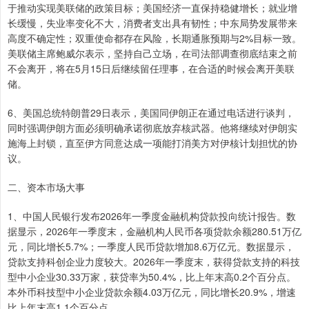
于推动实现美联储的政策目标；美国经济一直保持稳健增长；就业增
长缓慢，失业率变化不大，消费者支出具有韧性；中东局势发展带来
高度不确定性；双重使命都存在风险，长期通胀预期与2%目标一致。
美联储主席鲍威尔表示，坚持自己立场，在司法部调查彻底结束之前
不会离开，将在5月15日后继续留任理事，在合适的时候会离开美联
储。
6、美国总统特朗普29日表示，美国同伊朗正在通过电话进行谈判，
同时强调伊朗方面必须明确承诺彻底放弃核武器。他将继续对伊朗实
施海上封锁，直至伊方同意达成一项能打消美方对伊核计划担忧的协
议。
二、资本市场大事
1、中国人民银行发布2026年一季度金融机构贷款投向统计报告。数
据显示，2026年一季度末，金融机构人民币各项贷款余额280.51万亿
元，同比增长5.7%；一季度人民币贷款增加8.6万亿元。数据显示，
贷款支持科创企业力度较大。2026年一季度末，获得贷款支持的科技
型中小企业30.33万家，获贷率为50.4%，比上年末高0.2个百分点。
本外币科技型中小企业贷款余额4.03万亿元，同比增长20.9%，增速
比上年末高1.1个百分点。