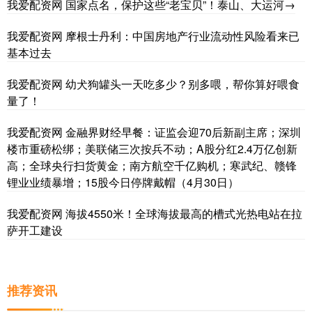
我爱配资网 国家点名，保护这些“老宝贝”！泰山、大运河→
我爱配资网 摩根士丹利：中国房地产行业流动性风险看来已
基本过去
我爱配资网 幼犬狗罐头一天吃多少？别多喂，帮你算好喂食
量了！
我爱配资网 金融界财经早餐：证监会迎70后新副主席；深圳
楼市重磅松绑；美联储三次按兵不动；A股分红2.4万亿创新
高；全球央行扫货黄金；南方航空千亿购机；寒武纪、赣锋
锂业业绩暴增；15股今日停牌戴帽（4月30日）
我爱配资网 海拔4550米！全球海拔最高的槽式光热电站在拉
萨开工建设
推荐资讯